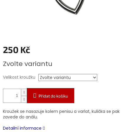
250 Kč
Měrná
Zvolte variantu
cena:
Velikost kroužku
Přidat do košíku
Kroužek se nasazuje kolem penisu a varlat, kulička se pak
zavede do análu.
Detailní informace