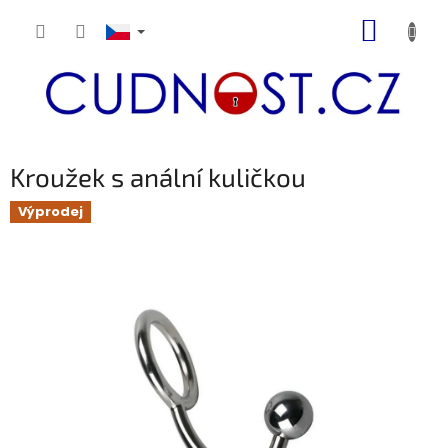
Přejít
NÁKUP
na
obsah
KOŠÍK
Kroužek s anální kuličkou
Výprodej