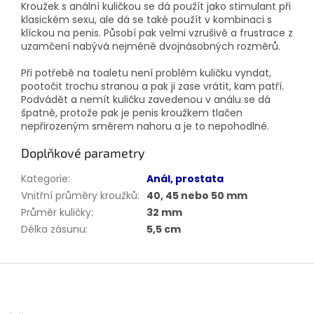
Kroužek s anální kuličkou se dá použít jako stimulant při
klasickém sexu, ale dá se také použít v kombinaci s
klíckou na penis. Působí pak velmi vzrušivě a frustrace z
uzamčení nabývá nejméně dvojnásobných rozměrů.
Při potřebě na toaletu není problém kuličku vyndat,
pootočit trochu stranou a pak ji zase vrátit, kam patří.
Podvádět a nemít kuličku zavedenou v análu se dá
špatně, protože pak je penis kroužkem tlačen
nepřirozeným směrem nahoru a je to nepohodlné.
Doplňkové parametry
Kategorie
:
Anál, prostata
Vnitřní průměry kroužků
:
40, 45 nebo 50 mm
Průměr kuličky
:
32 mm
Délka zásunu
:
5,5 cm
Z
á
p