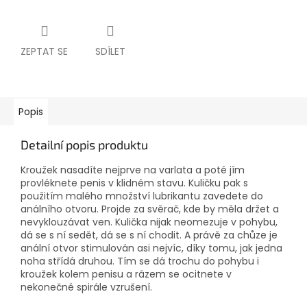
ZEPTAT SE
SDÍLET
Popis
Detailní popis produktu
Kroužek nasadíte nejprve na varlata a poté jím
provléknete penis v klidném stavu. Kuličku pak s
použitím malého množství lubrikantu zavedete do
análního otvoru. Projde za svěrač, kde by měla držet a
nevyklouzávat ven. Kulička nijak neomezuje v pohybu,
dá se s ní sedět, dá se s ní chodit. A právě za chůze je
anální otvor stimulován asi nejvíc, díky tomu, jak jedna
noha střídá druhou. Tím se dá trochu do pohybu i
kroužek kolem penisu a rázem se ocitnete v
nekonečné spirále vzrušení.