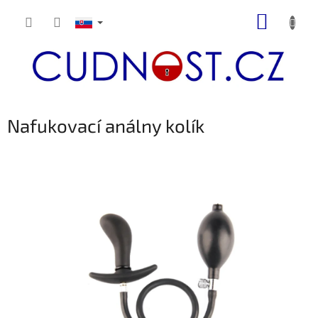
Prejsť
NÁKUP
na
obsah
KOŠÍK
Nafukovací análny kolík