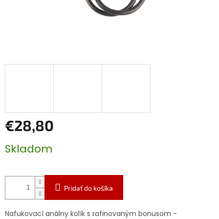
€28,80
Jednotková
Skladom
cena:
Pridať do košíka
Nafukovací análny kolík s rafinovaným bonusom -