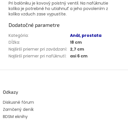
Pri balóniku je kovový poistný ventil. Na nafúknutie
kolíka je potrebné ho utiahnuť a jeho povolením z
kolíka vzduch zase vypustíte.
Dodatočné parametre
Kategória
:
Anál, prostata
Dĺžka
:
18 cm
Najširší priemer pri zavádzaní
:
2,7 cm
Najširší priemer pri nafúknutí
:
asi 6 cm
Z
á
p
ä
Odkazy
t
Diskusné fórum
i
Zamčený deník
e
BDSM eknihy