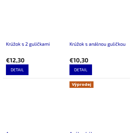
Krúžok s 2 guličkami
Krúžok s análnou guličkou
€12,30
€10,30
DETAIL
DETAIL
Výprodej