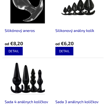
u
i
k
s
t
p
o
r
v
o
d
Silikónový aneros
Silikonový análny kolík
u
k
€8,20
€6,20
od
od
t
o
DETAIL
DETAIL
v
Sada 4 análnych kolíčkov
Sada 3 análnych kolíčkov