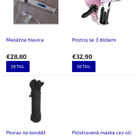
u
i
k
s
t
p
o
r
v
o
d
Masážna hlavica
Postroj se 3 dildami
u
k
€28,80
€32,90
t
o
DETAIL
DETAIL
v
Povraz na bondáž
Polstrovaná maska cez oči