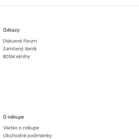
v
l
Z
á
á
d
p
a
ä
Odkazy
c
t
i
Diskusné fórum
i
e
Zamčený deník
p
e
r
BDSM eknihy
v
k
y
v
ý
p
i
s
u
O nákupe
Všetko o nákupe
Obchodné podmienky