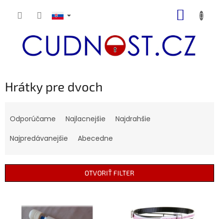
Prejsť
NÁKUP
na
obsah
KOŠÍK
Hrátky pre dvoch
R
a
Odporúčame
Najlacnejšie
Najdrahšie
d
e
Najpredávanejšie
Abecedne
n
i
e
OTVORIŤ FILTER
p
r
V
o
ý
d
p