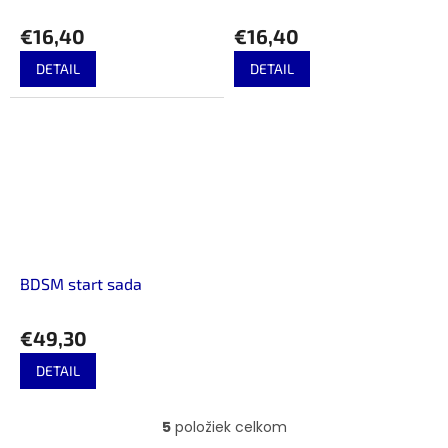
€16,40
€16,40
DETAIL
DETAIL
BDSM start sada
€49,30
DETAIL
5
položiek celkom
O