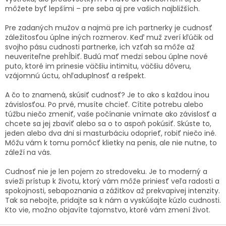
môžete byť lepšími – pre seba aj pre vašich najbližších.
Pre zadaných mužov a najmä pre ich partnerky je cudnosť
záležitosťou úplne iných rozmerov. Keď muž zverí kľúčik od
svojho pásu cudnosti partnerke, ich vzťah sa môže až
neuveriteľne prehĺbiť. Budú mať medzi sebou úplne nové
puto, ktoré im prinesie väčšiu intimitu, väčšiu dôveru,
vzájomnú úctu, ohľaduplnosť a rešpekt.
A čo to znamená, skúsiť cudnosť? Je to ako s každou inou
závislosťou. Po prvé, musíte chcieť. Cítite potrebu alebo
túžbu niečo zmeniť, vaše počínanie vnímate ako závislosť a
chcete sa jej zbaviť alebo sa o to aspoň pokúsiť. Skúste to,
jeden alebo dva dni si masturbáciu odoprieť, robiť niečo iné.
Môžu vám k tomu pomôcť klietky na penis, ale nie nutne, to
záleží na vás.
Cudnosť nie je len pojem zo stredoveku. Je to moderný a
svieži prístup k životu, ktorý vám môže priniesť veľa radosti a
spokojnosti, sebapoznania a zážitkov až prekvapivej intenzity.
Tak sa nebojte, pridajte sa k nám a vyskúšajte kúzlo cudnosti.
Kto vie, možno objavíte tajomstvo, ktoré vám zmení život.