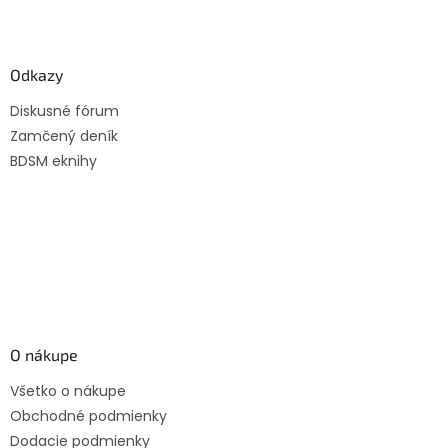
Z
á
p
ä
Odkazy
t
Diskusné fórum
i
Zamčený deník
e
BDSM eknihy
O nákupe
Všetko o nákupe
Obchodné podmienky
Dodacie podmienky