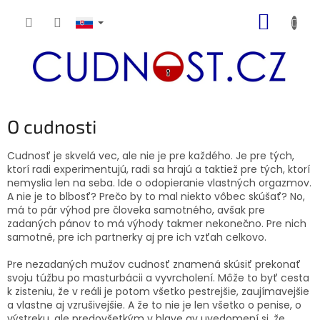
Prejsť
NÁKUP
na
obsah
KOŠÍK
O cudnosti
Cudnosť je skvelá vec, ale nie je pre každého. Je pre tých,
ktorí radi experimentujú, radi sa hrajú a taktiež pre tých, ktorí
nemyslia len na seba. Ide o odopieranie vlastných orgazmov.
A nie je to blbosť? Prečo by to mal niekto vôbec skúšať? No,
má to pár výhod pre človeka samotného, ​​avšak pre
zadaných pánov to má výhody takmer nekonečno. Pre nich
samotné, pre ich partnerky aj pre ich vzťah celkovo.
Pre nezadaných mužov cudnosť znamená skúsiť prekonať
svoju túžbu po masturbácii a vyvrcholení. Môže to byť cesta
k zisteniu, že v reáli je potom všetko pestrejšie, zaujímavejšie
a vlastne aj vzrušivejšie. A že to nie je len všetko o penise, o
výstreku, ale predovšetkým v hlave av uvedomení si, že