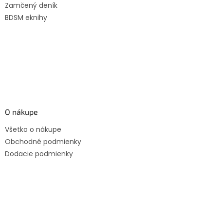
Zamčený deník
p
e
r
BDSM eknihy
v
k
y
v
ý
p
i
s
u
O nákupe
Všetko o nákupe
Obchodné podmienky
Dodacie podmienky