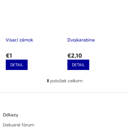
Visací zámok
Dvojkarabina
€1
€2,10
DETAIL
DETAIL
8
položiek celkom
O
v
l
Z
á
á
d
p
a
ä
Odkazy
c
t
i
Diskusné fórum
i
e