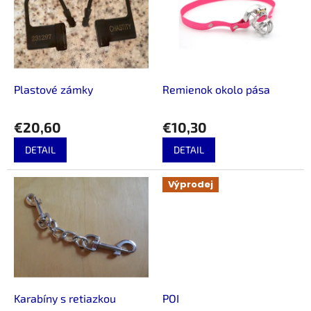
u
i
k
s
t
p
o
r
v
o
d
Plastové zámky
Remienok okolo pása
u
k
€20,60
€10,30
t
o
DETAIL
DETAIL
v
Výprodej
Karabíny s retiazkou
POI