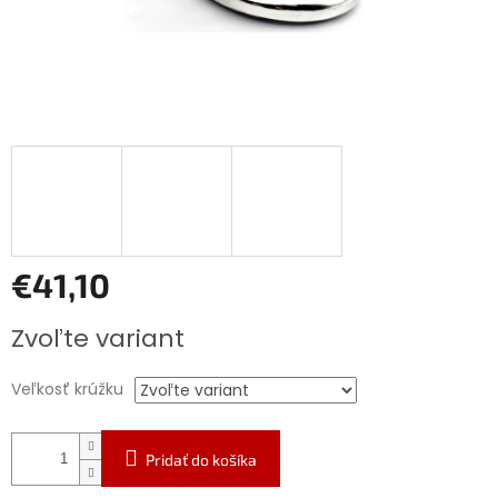
€41,10
Jednotková
Zvoľte variant
cena:
Veľkosť krúžku
Pridať do košíka