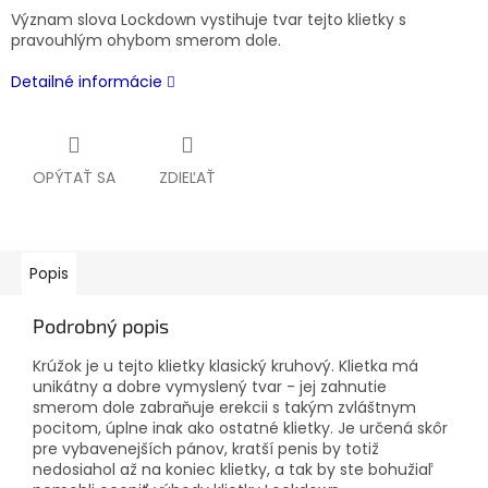
Význam slova Lockdown vystihuje tvar tejto klietky s
pravouhlým ohybom smerom dole.
Detailné informácie
OPÝTAŤ SA
ZDIEĽAŤ
Popis
Podrobný popis
Krúžok je u tejto klietky klasický kruhový. Klietka má
unikátny a dobre vymyslený tvar - jej zahnutie
smerom dole zabraňuje erekcii s takým zvláštnym
pocitom, úplne inak ako ostatné klietky. Je určená skôr
pre vybavenejších pánov, kratší penis by totiž
nedosiahol až na koniec klietky, a tak by ste bohužiaľ