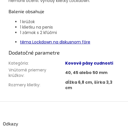
nemohli oceniť výhody klietky Lockdown.
Balenie obsahuje
1 krúžok
1 klietku na penis
1 zámok s 2 kľúčmi
téma Lockdown na diskusnom fóre
Dodatočné parametre
Kategória
:
Kovové pásy cudnosti
Vnútorné priemery
40, 45 alebo 50 mm
krúžkov
:
dĺžka 6,8 cm, šírka 3,3
Rozmery klietky
:
cm
Z
á
p
ä
Odkazy