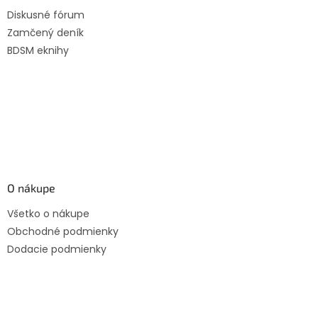
t
Diskusné fórum
i
Zamčený deník
e
BDSM eknihy
O nákupe
Všetko o nákupe
Obchodné podmienky
Dodacie podmienky