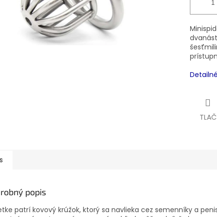
Minispid
dvanást
šesťmil
prístupn
Detailn
TLAČ
s
robný popis
ietke patrí kovový krúžok, ktorý sa navlieka cez semenníky a peni