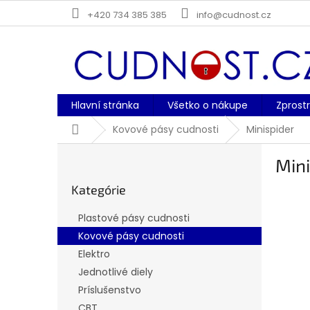
Prejsť
+420 734 385 385
info@cudnost.cz
na
obsah
Hlavní stránka
Všetko o nákupe
Zprost
Domov
Kovové pásy cudnosti
Minispider
B
Mini
o
Preskočiť
č
Kategórie
kategórie
n
ý
Plastové pásy cudnosti
p
Kovové pásy cudnosti
a
Elektro
n
e
Jednotlivé diely
l
Príslušenstvo
CBT