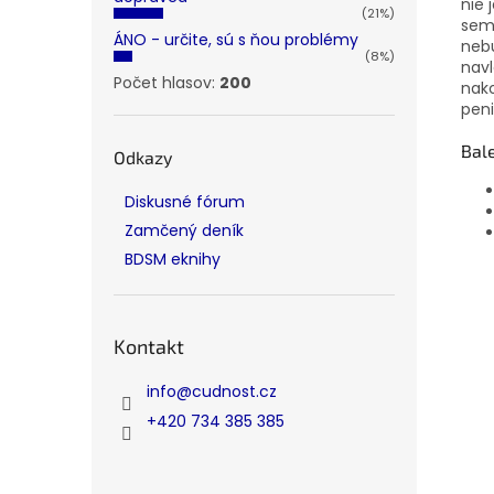
nie 
(21%)
seme
ÁNO - určite, sú s ňou problémy
nebu
(8%)
navl
Počet hlasov:
200
nako
pen
Bal
Odkazy
Diskusné fórum
Zamčený deník
BDSM eknihy
Kontakt
info
@
cudnost.cz
+420 734 385 385