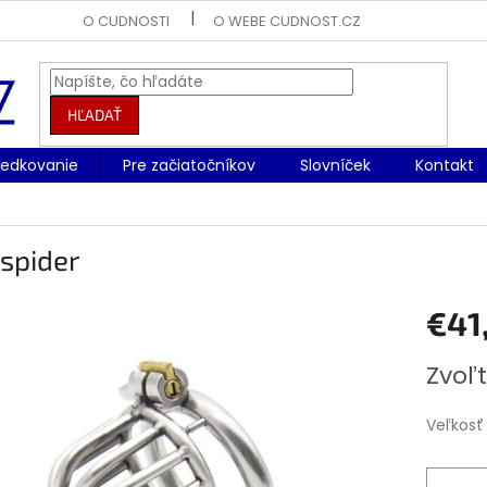
O CUDNOSTI
O WEBE CUDNOST.CZ
HĽADAŤ
redkovanie
Pre začiatočníkov
Slovníček
Kontakt
spider
€41
Jednotk
Zvoľt
cena:
Veľkosť