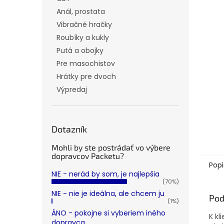
Anál, prostata
Vibračné hračky
Roubíky a kukly
Putá a obojky
Pre masochistov
Hrátky pre dvoch
Výpredaj
Dotazník
Mohli by ste postrádať vo výbere
dopravcov Packetu?
Popi
NIE - nerád by som, je najlepšia
(70%)
NIE - nie je ideálna, ale chcem ju
Pod
(1%)
ÁNO - pokojne si vyberiem iného
K kl
dopravca