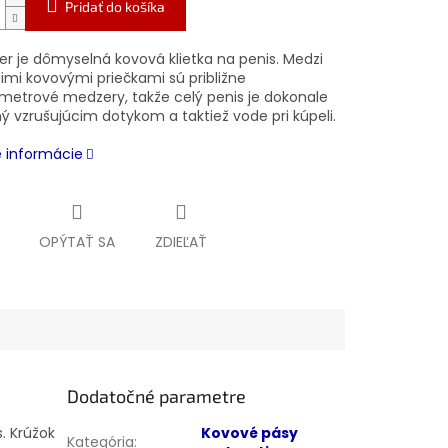
Pridať do košíka
er je dômyselná kovová klietka na penis. Medzi
imi kovovými priečkami sú približne
imetrové medzery, takže celý penis je dokonale
ý vzrušujúcim dotykom a taktiež vode pri kúpeli.
é informácie
OPÝTAŤ SA
ZDIEĽAŤ
Dodatočné parametre
s. Krúžok
Kovové pásy
Kategória
: