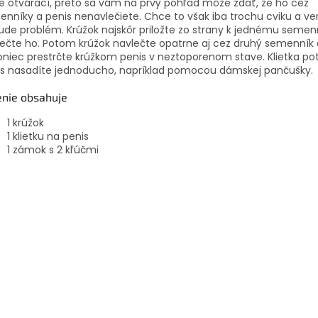
je otvárací, preto sa vám na prvý pohľad môže zdať, že ho cez
nníky a penis nenavlečiete. Chce to však iba trochu cviku a ver
de problém. Krúžok najskôr priložte zo strany k jednému semen
ečte ho. Potom krúžok navlečte opatrne aj cez druhý semenník 
niec prestrčte krúžkom penis v neztoporenom stave. Klietka p
is nasadíte jednoducho, napríklad pomocou dámskej pančušky.
enie obsahuje
1 krúžok
1 klietku na penis
1 zámok s 2 kľúčmi