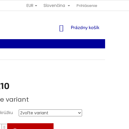
EUR
Slovenčina
Prihlásenie
NÁKUPNÝ
Prázdny košík
KOŠÍK
,10
ová
e variant
 krúžku