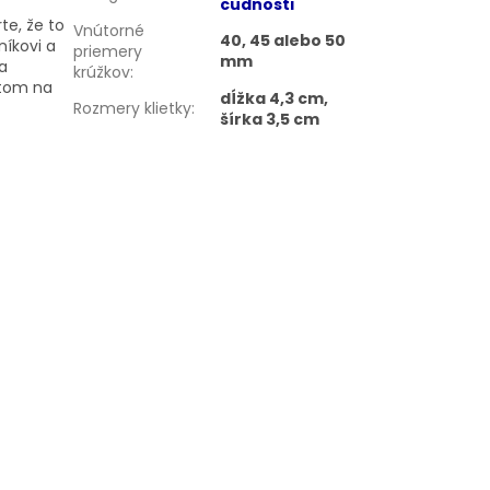
cudnosti
te, že to
Vnútorné
40, 45 alebo 50
níkovi a
priemery
mm
a
krúžkov
:
otom na
dĺžka 4,3 cm,
Rozmery klietky
:
šírka 3,5 cm