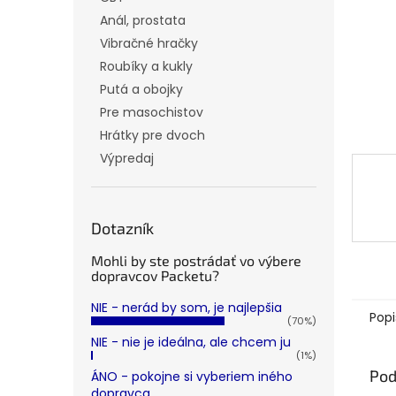
Anál, prostata
Vibračné hračky
Roubíky a kukly
Putá a obojky
Pre masochistov
Hrátky pre dvoch
Výpredaj
Dotazník
Mohli by ste postrádať vo výbere
dopravcov Packetu?
NIE - nerád by som, je najlepšia
Popi
(70%)
NIE - nie je ideálna, ale chcem ju
(1%)
Pod
ÁNO - pokojne si vyberiem iného
dopravca