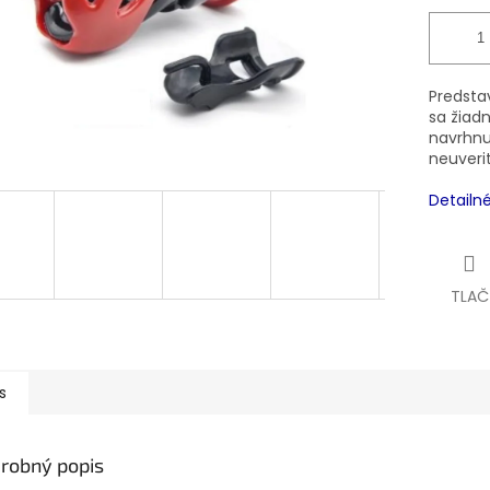
Predstav
sa žiad
navrhnu
neuveri
Detailn
TLAČ
s
robný popis