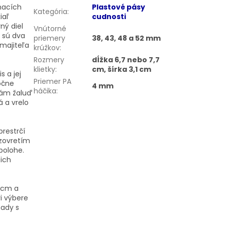
ínacích
Plastové pásy
Kategória
:
iaľ
cudnosti
ný diel
Vnútorné
y sú dva
priemery
38, 43, 48 a 52 mm
 majiteľa
krúžkov
:
Rozmery
dĺžka 6,7 nebo 7,7
klietky
:
cm, šírka 3,1 cm
 a jej
Priemer PA
točne
4 mm
háčika
:
vám žaluď
 a vrelo
restrčí
zovretím
polohe.
 ich
1 cm a
ri výbere
mady s