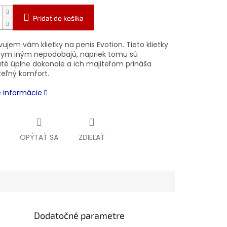
Pridať do košíka
ujem vám klietky na penis Evotion. Tieto klietky
nym iným nepodobajú, napriek tomu sú
té úplne dokonale a ich majiteľom prináša
teľný komfort.
é informácie
OPÝTAŤ SA
ZDIEĽAŤ
Dodatočné parametre