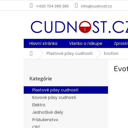
Prejsť
+420 734 385 385
info@cudnost.cz
na
obsah
Hlavní stránka
Všetko o nákupe
Zprost
Domov
Plastové pásy cudnosti
Evotion
B
Evo
o
Preskočiť
č
Kategórie
kategórie
n
ý
Plastové pásy cudnosti
p
Kovové pásy cudnosti
a
Elektro
n
e
Jednotlivé diely
l
Príslušenstvo
CBT