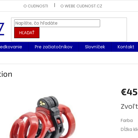
O CUDNOSTI
O WEBE CUDNOST.CZ
HĽADAŤ
redkovanie
Pre začiatočníkov
Slovníček
Kontakt
tion
€45
Jednotk
Zvoľt
cena:
Farba
Dĺžka kl