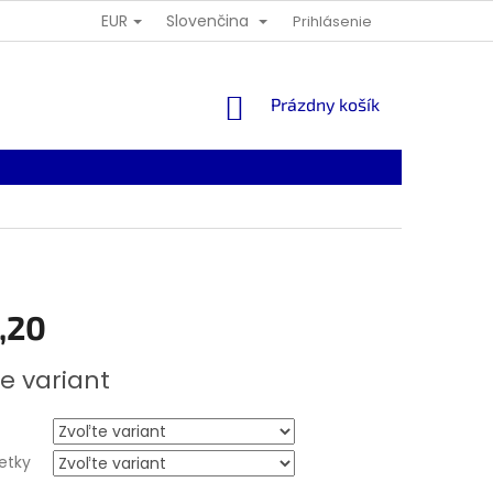
EUR
Slovenčina
Prihlásenie
NÁKUPNÝ
Prázdny košík
KOŠÍK
,20
ová
e variant
ietky