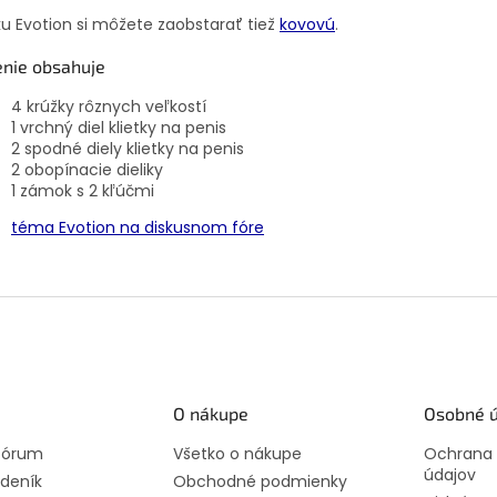
ku Evotion si môžete zaobstarať tiež
kovovú
.
enie obsahuje
4 krúžky rôznych veľkostí
1 vrchný diel klietky na penis
2 spodné diely klietky na penis
2 obopínacie dieliky
1 zámok s 2 kľúčmi
téma Evotion na diskusnom fóre
O nákupe
Osobné ú
 fórum
Všetko o nákupe
Ochrana
údajov
deník
Obchodné podmienky