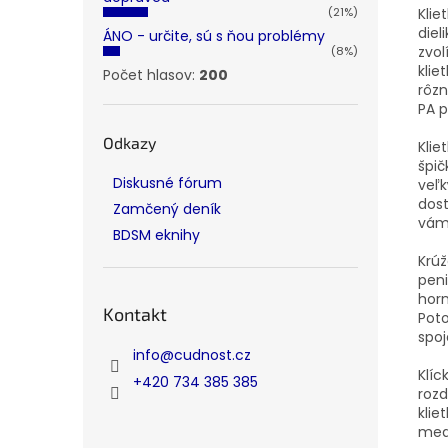
(21%)
Klie
diel
ÁNO - určite, sú s ňou problémy
zvol
(8%)
klie
Počet hlasov:
200
rôzn
PA p
Odkazy
Klie
špič
Diskusné fórum
veľk
dost
Zamčený deník
vám
BDSM eknihy
Krúž
pen
horn
Kontakt
Poto
spo
info
@
cudnost.cz
Klíc
+420 734 385 385
rozd
klie
medz