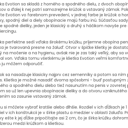
tka Evotion sa skladá z horného a spodného dielu, z dvoch obop
ikov a ďalej k nej patrí samozrejme krúžok a vstavaný zámok. Pok
íte Evotion vo farebnom prevedení, v jednej farbe je krúžok a hor
tky, spodný diel a diely obopínacie majú farbu inú. Súčasťou sad
e spodné dieliky, jeden je klasický a druhý s háčikom navyše pre
iercingu.
tka perfektne sedí vďaka širokému krúžku, príjemne obopína penis
ka je tvarovaná presne na žaluď. Otvor v špičke klietky je dosta
ý na močenie a na hygienu, avšak nie je zas taký veľký, aby sa 
al von. Vďaka tomu všetkému je klietka Evotion veľmi komfortná
 ju môžem odporučiť.
ok sa nasadzuje klasicky najprv cez semenníky a potom sa ním p
is. Klietka je možné nasadiť dvoma spôsobmi - buď postupným 
ého a spodného dielu alebo tiež nasunutím na penis v zovretej 
m sa už len upevnia obopínacie dieliky a do otvoru vzniknutého
jením sa zasunie vstavaný zámok.
ku si môžete vybrať kratšie alebo dlhšie. Rozdiel v ich dĺžkach je 
iel v ich konštrukcii je v šírke plastu a medzier v oblasti žaluďa. P
tky ešte k jej dĺžke pripočítajte asi 2 cm, čo je šírka krúžku dohro
erou medzi krúžkom a klietkou.