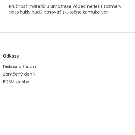
Pružnosť materiálu umožňuje vôbec neriešiť rozmery,
tieto kukly budú pasovať skutočne komukoľvek.
Z
á
p
ä
Odkazy
t
Diskusné fórum
i
Zamčený deník
e
BDSM eknihy