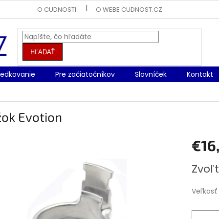
O CUDNOSTI
O WEBE CUDNOST.CZ
HĽADAŤ
redkovanie
Pre začiatočníkov
Slovníček
Kontakt
žok Evotion
€16
Jednotk
Zvoľt
cena:
Veľkosť