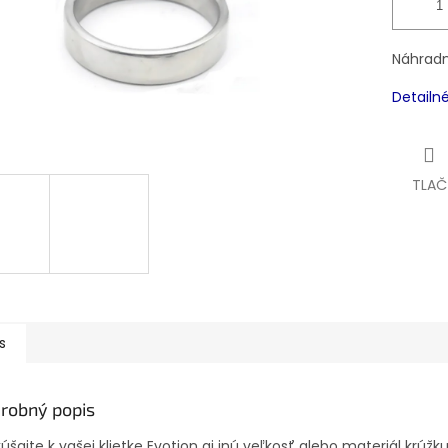
Náhradn
Detailn
TLAČ
s
robný popis
úšajte k vašej klietke Evotion aj inú veľkosť alebo materiál krúžk