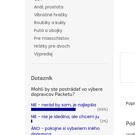
Anál, prostata
Vibračné hračky
Roubíky a kukly
Putá a obojky
Pre masochistov
Hrátky pre dvoch
Výpredaj
Dotazník
Mohli by ste postrádať vo výbere
dopravcov Packetu?
Popi
NIE - nerád by som, je najlepšia
(69%)
NIE - nie je ideálna, ale chcem ju
(2%)
Pod
ÁNO - pokojne si vyberiem iného
dopravca
Vysk