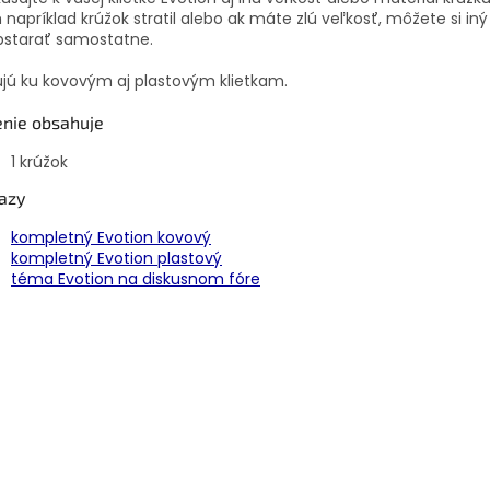
napríklad krúžok stratil alebo ak máte zlú veľkosť, môžete si iný
bstarať samostatne.
jú ku kovovým aj plastovým klietkam.
enie obsahuje
1 krúžok
azy
kompletný Evotion kovový
kompletný Evotion plastový
téma Evotion na diskusnom fóre