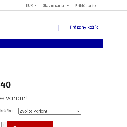
EUR
Slovenčina
Prihlásenie
NÁKUPNÝ
Prázdny košík
KOŠÍK
,40
ová
e variant
 krúžku