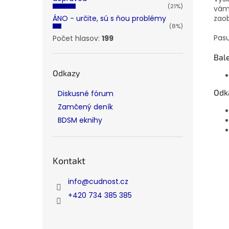
(21%)
vám 
zao
ÁNO - určite, sú s ňou problémy
(8%)
Pasu
Počet hlasov:
199
Bal
Odkazy
Odk
Diskusné fórum
Zamčený deník
BDSM eknihy
Kontakt
info
@
cudnost.cz
+420 734 385 385