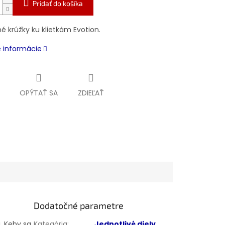
Pridať do košíka
é krúžky ku klietkám Evotion.
é informácie
OPÝTAŤ SA
ZDIEĽAŤ
Dodatočné parametre
u. Keby sa
Kategória
:
Jednotlivé diely