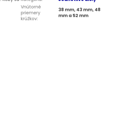
Vnútorné
38 mm, 43 mm, 48
priemery
mm a 52 mm
krúžkov
: